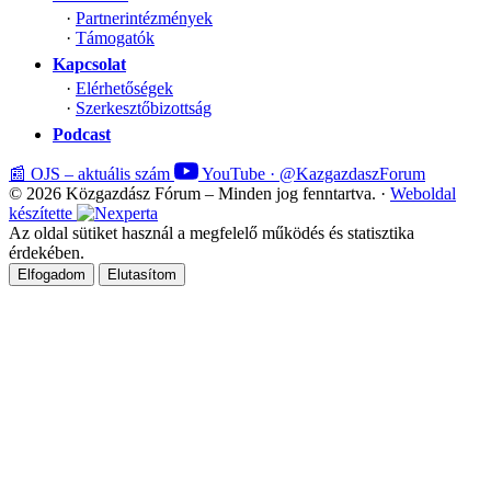
·
Partnerintézmények
·
Támogatók
Kapcsolat
·
Elérhetőségek
·
Szerkesztőbizottság
Podcast
📰
OJS – aktuális szám
YouTube · @KazgazdaszForum
© 2026 Közgazdász Fórum – Minden jog fenntartva.
·
Weboldal
készítette
Az oldal sütiket használ a megfelelő működés és statisztika
érdekében.
Elfogadom
Elutasítom