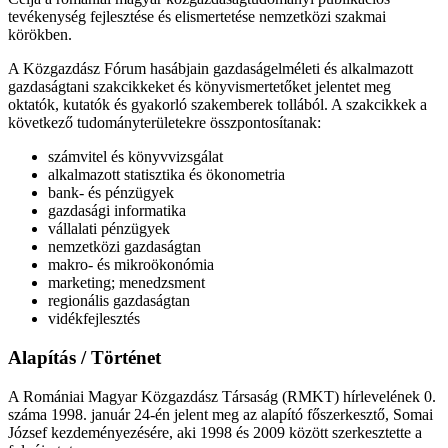
tevékenység fejlesztése és elismertetése nemzetközi szakmai
körökben.
A Közgazdász Fórum hasábjain gazdaságelméleti és alkalmazott
gazdaságtani szakcikkeket és könyvismertetőket jelentet meg
oktatók, kutatók és gyakorló szakemberek tollából. A szakcikkek a
következő tudományterületekre összpontosítanak:
számvitel és könyvvizsgálat
alkalmazott statisztika és ökonometria
bank- és pénzügyek
gazdasági informatika
vállalati pénzügyek
nemzetközi gazdaságtan
makro- és mikroökonómia
marketing; menedzsment
regionális gazdaságtan
vidékfejlesztés
Alapítás / Történet
A Romániai Magyar Közgazdász Társaság (RMKT) hírlevelének 0.
száma 1998. január 24-én jelent meg az alapító főszerkesztő, Somai
József kezdeményezésére, aki 1998 és 2009 között szerkesztette a