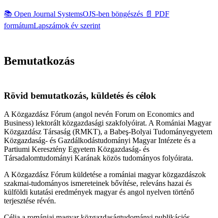
📚
Open Journal Systems
OJS-ben böngészés
📄
PDF
formátum
Lapszámok év szerint
Bemutatkozás
Rövid bemutatkozás, küldetés és célok
A Közgazdász Fórum (angol nevén Forum on Economics and
Business) lektorált közgazdasági szakfolyóirat. A Romániai Magyar
Közgazdász Társaság (RMKT), a Babeş-Bolyai Tudományegyetem
Közgazdaság- és Gazdálkodástudományi Magyar Intézete és a
Partiumi Keresztény Egyetem Közgazdaság- és
Társadalomtudományi Karának közös tudományos folyóirata.
A Közgazdász Fórum küldetése a romániai magyar közgazdászok
szakmai-tudományos ismereteinek bővítése, releváns hazai és
külföldi kutatási eredmények magyar és angol nyelven történő
terjesztése révén.
Célja a romániai magyar közgazdaságtudományi publikációs