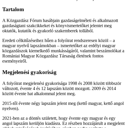
Tartalom
A Közgazdász Fórum hasábjain gazdaságelméleti és alkalmazott
gazdaságtani szakcikkeket és könyvismertetőket jelentet meg
oktatók, kutatók és gyakorló szakemberek tollából.
Eredeti célkitűzéseihez hűen a folyóirat rendszeresen közöl – a
magyar nyelvű lapszámokban – ismertetőket az erdélyi magyar
közgazdászok kiemelkedő munkásságáról, valamint beszámolókat a
Romániai Magyar Közgazdász Társaság életének fontos
eseményeiről.
Megjelenési gyakoriság
A folyóirat megjelenési gyakorisága 1998 és 2008 között többször
változott, évente 4 és 12 lapszám között mozgott. 2009 és 2014
között évente hat alkalommal jelent meg.
2015-től évente négy lapszám jelent meg (kettő magyar, kettő angol
nyelven).
2021-ben az a döntés született, hogy évente egy magyar és egy
angol lapszám kerüljön kiadásra. Ez részben hozzájárult a megjelent