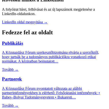
A folyóirat hírei, felhívásai és az új lapszámok megjelenése a
LinkedIn-oldalunkon.
LinkedIn oldal megnyitása →
Fedezze fel az oldalt
Publikálás
A Közgazdász Fórum szerkesztőbizottsága elvárja a szerzőktől,
hogy tartsák be a tudományos publikációkra vonatkozó etikai
normákat. A kéziratban bemutatott…
Tovább →
Partnerek
A Közgazdász Fórum nyomtatott változata az alábbi
partnerintézményekben is elérhető: Felsőoktatási intézmények: •
Babeș–Bolyai Tudományegyetem • Bukaresti…
Tovább →