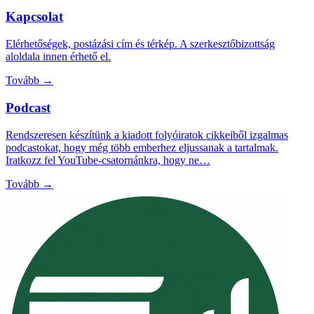
Kapcsolat
Elérhetőségek, postázási cím és térkép. A szerkesztőbizottság
aloldala innen érhető el.
Tovább →
Podcast
Rendszeresen készítünk a kiadott folyóiratok cikkeiből izgalmas
podcastokat, hogy még több emberhez eljussanak a tartalmak.
Iratkozz fel YouTube-csatornánkra, hogy ne…
Tovább →