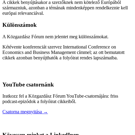
A cikkek benyújtásakor a szerzőknek nem kötelező Európából
származniuk, azonban a témának mindenképpen rendelkeznie kell
európai relevanciával.
Különszámok
A Közgazdász Fórum nem jelentet meg különszámokat.
Kétévente konferenciát szervez International Conference on
Economics and Business Management címmel; az ott bemutatott
cikkek azonban benyújthatók a folyóirat rendes lapszámaiba.
YouTube csatornánk
Iratkozz fel a Közgazdász Fórum YouTube-csatornájára: friss
podcast-epizódok a folyóirat cikkeiből.
Csatorna megnyitása →
Kövessen minket a LinkedInen