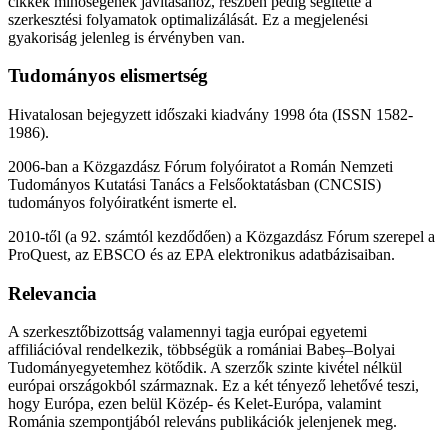
cikkek minőségének javításához, részben pedig segítette a
szerkesztési folyamatok optimalizálását. Ez a megjelenési
gyakoriság jelenleg is érvényben van.
Tudományos elismertség
Hivatalosan bejegyzett időszaki kiadvány 1998 óta (ISSN 1582-
1986).
2006-ban a Közgazdász Fórum folyóiratot a Román Nemzeti
Tudományos Kutatási Tanács a Felsőoktatásban (CNCSIS)
tudományos folyóiratként ismerte el.
2010-től (a 92. számtól kezdődően) a Közgazdász Fórum szerepel a
ProQuest, az EBSCO és az EPA elektronikus adatbázisaiban.
Relevancia
A szerkesztőbizottság valamennyi tagja európai egyetemi
affiliációval rendelkezik, többségük a romániai Babeș–Bolyai
Tudományegyetemhez kötődik. A szerzők szinte kivétel nélkül
európai országokból származnak. Ez a két tényező lehetővé teszi,
hogy Európa, ezen belül Közép- és Kelet-Európa, valamint
Románia szempontjából releváns publikációk jelenjenek meg.