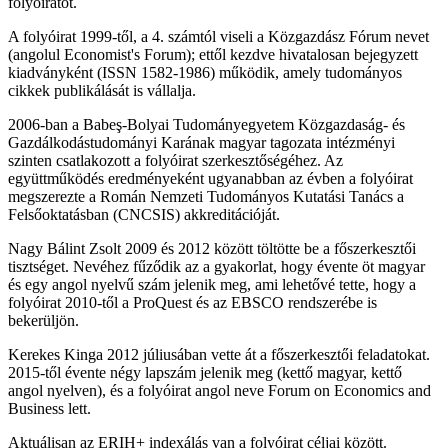
folyóiratot.
A folyóirat 1999-től, a 4. számtól viseli a Közgazdász Fórum nevet
(angolul Economist's Forum); ettől kezdve hivatalosan bejegyzett
kiadványként (ISSN 1582-1986) működik, amely tudományos
cikkek publikálását is vállalja.
2006-ban a Babeş-Bolyai Tudományegyetem Közgazdaság- és
Gazdálkodástudományi Karának magyar tagozata intézményi
szinten csatlakozott a folyóirat szerkesztőségéhez. Az
együttműködés eredményeként ugyanabban az évben a folyóirat
megszerezte a Román Nemzeti Tudományos Kutatási Tanács a
Felsőoktatásban (CNCSIS) akkreditációját.
Nagy Bálint Zsolt 2009 és 2012 között töltötte be a főszerkesztői
tisztséget. Nevéhez fűződik az a gyakorlat, hogy évente öt magyar
és egy angol nyelvű szám jelenik meg, ami lehetővé tette, hogy a
folyóirat 2010-től a ProQuest és az EBSCO rendszerébe is
bekerüljön.
Kerekes Kinga 2012 júliusában vette át a főszerkesztői feladatokat.
2015-től évente négy lapszám jelenik meg (kettő magyar, kettő
angol nyelven), és a folyóirat angol neve Forum on Economics and
Business lett.
Aktuálisan az ERIH+ indexálás van a folyóirat céljai között.