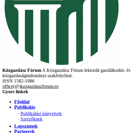
Közgazdász Fórum
A Közgazdász Fórum lektorált gazdálkodás- és
közgazdaságtudományi szakfolyóirat.
ISSN 1582-1986
office(@)kozgazdaszforum.ro
Gyors linkek
Főoldal
Publikálás
·
Publikálási irányelvek
·
Szerzőknek
Lapszámok
Partnerek